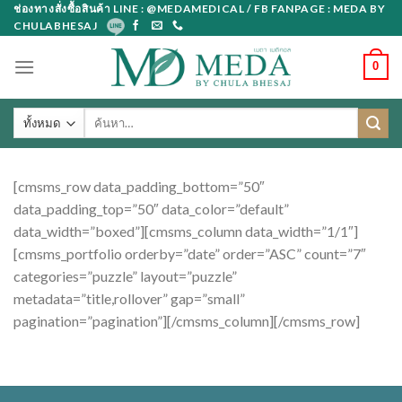
Skip
ช่องทางสั่งซื้อสินค้า LINE : @MEDAMEDICAL / FB FANPAGE : MEDA BY
CHULABHESAJ
to
content
0
ค้นหา:
[cmsms_row data_padding_bottom=”50″
data_padding_top=”50″ data_color=”default”
data_width=”boxed”][cmsms_column data_width=”1/1″]
[cmsms_portfolio orderby=”date” order=”ASC” count=”7″
categories=”puzzle” layout=”puzzle”
metadata=”title,rollover” gap=”small”
pagination=”pagination”][/cmsms_column][/cmsms_row]