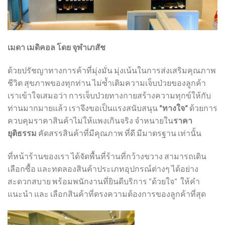
เมดา
เมดิคอล
โดย
จุฬาเภสัช
ด้วยปรัชญาทางการค้าที่มุ่งมั่น
มุ่งเน้นในการส่งเสริมคุณภาพ
ชีวิต
สุขภาพของทุกท่าน
ไม่ซ้ำเติมความเจ็บป่วยของลูกค้า
เราเข้าใจเสมอว่า
การเจ็บป่วยทางกายสร้างความทุกข์ให้กับ
ท่านมากมายแล้ว
เราจึงขอเป็นแรงสนับสนุน
“
ทางใจ
“
ด้วยการ
ควบคุมราคาสินค้าไม่ให้แพงเกินจริง
จำหนายใน
ราคา
ยุติธรรม
คัดสรรสินค้าที่มีคุณภาพ
ที่ดี
มีมาตรฐาน
เท่านั้น
ที่หน้าร้านของเรา
ได้จัดพื้นที่ร้านที่กว้างขวาง
สามารถเดิน
เลือกซื้อ
และทดลองสินค้าประเภทอุปกรณ์ต่างๆ
ได้อย่าง
สะดวกสบาย
พร้อมพนักงานที่ยินดีบริการ
“
ด้วยใจ
“
ให้คำ
แนะนำ
และ
เลือกสินค้าที่ตรงความต้องการของลูกค้าที่สุด