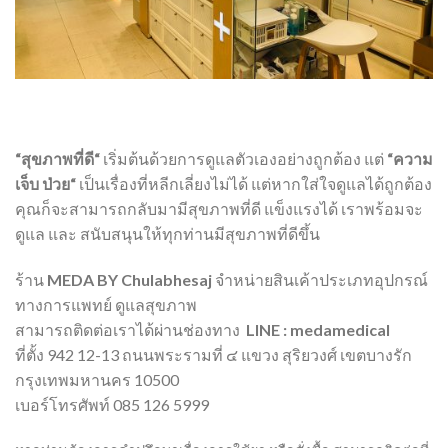
“
สุขภาพที่ดี
“
เริ่มต้นด้วยการดูแลตัวเองอย่างถูกต้อง
แต่
“
ความ
เจ็บ
ป่วย
“
เป็นเรื่องที่หลีกเลี่ยงไม่ได้
แต่หากใส่ใจดูแลได้ถูกต้อง
คุณก็จะสามารถกลับมามีสุขภาพที่ดี
แข็งแรงได้
เราพร้อมจะ
ดูแล
และ
สนับสนุนให้ทุกท่านมีสุขภาพที่ดีขึ้น
ร้าน
MEDA BY Chulabhesaj
จำหน่ายสินเค้าประเภทอุปกรณ์
ทางการแพทย์ ดูแลสุขภาพ
สามารถติดต่อเราได้ผ่านช่องทาง
LINE : medamedical
ที่ตั้ง 942 12-13 ถนนพระรามที่ ๔ แขวง สุริยวงศ์ เขตบางรัก
กรุงเทพมหานคร 10500
เบอร์โทรศัพท์ 085 126 5999