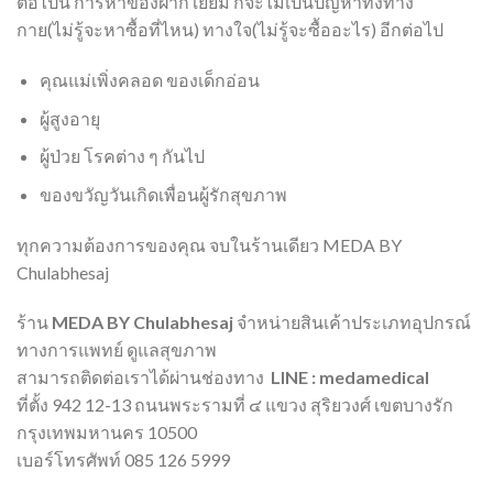
ต่อไปนี้ การหาของฝาก เยี่ยม ก็จะไม่เป็นปัญหาทั้งทาง
กาย(ไม่รู้จะหาซื้อที่ไหน) ทางใจ(ไม่รู้จะซื้ออะไร) อีกต่อไป
คุณแม่เพิ่งคลอด ของเด็กอ่อน
ผู้สูงอายุ
ผู้ป่วย โรคต่าง ๆ กันไป
ของขวัญวันเกิดเพื่อนผู้รักสุขภาพ
ทุกความต้องการของคุณ จบในร้านเดียว MEDA BY
Chulabhesaj
ร้าน
MEDA BY Chulabhesaj
จำหน่ายสินเค้าประเภทอุปกรณ์
ทางการแพทย์ ดูแลสุขภาพ
สามารถติดต่อเราได้ผ่านช่องทาง
LINE : medamedical
ที่ตั้ง 942 12-13 ถนนพระรามที่ ๔ แขวง สุริยวงศ์ เขตบางรัก
กรุงเทพมหานคร 10500
เบอร์โทรศัพท์ 085 126 5999