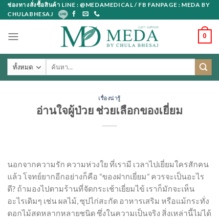
Skip
ช่องทางสั่งซื้อสินค้า LINE : @MEDAMEDICAL / FB FANPAGE : MEDA BY
CHULABHESAJ
to
content
0
ค้นหา:
เรื่องน่ารู้
อ่านใจผู้ป่วย ช่วยเลือกของเยี่ยม
นอกจากความรัก ความห่วงใย ที่เรามี เวลาไปเยี่ยมใครสักคน
แล้ว โจทย์ยากอีกอย่างก็คือ “ของฝากเยี่ยม” ควรจะเป็นอะไร
ดี? ถ้ามองไปตามร้านที่จัดกระเช้าเยี่ยมไข้ เราก็มักจะเห็น
อะไรเดิมๆ เช่น ผลไม้, ซุปไก่สะกัด อาหารเสริม หรือแม้กระทั่ง
ดอกไม้สดหลากหลายชนิด ซึ่งในความเป็นจริง สิ่งเหล่านี้ไม่ได้