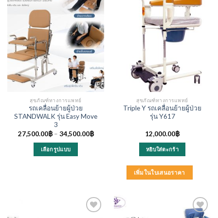
สุขภัณฑ์ทางการแพทย์
สุขภัณฑ์ทางการแพทย์
รถเคลื่อนย้ายผู้ป่วย
Triple Y รถเคลื่อนย้ายผู้ป่วย
STANDWALK รุ่น Easy Move
รุ่น Y617
3
27,500.00
฿
–
34,500.00
฿
12,000.00
฿
เลือกรูปแบบ
หยิบใส่ตะกร้า
This
product
เพิ่มในใบเสนอราคา
has
multiple
variants.
The