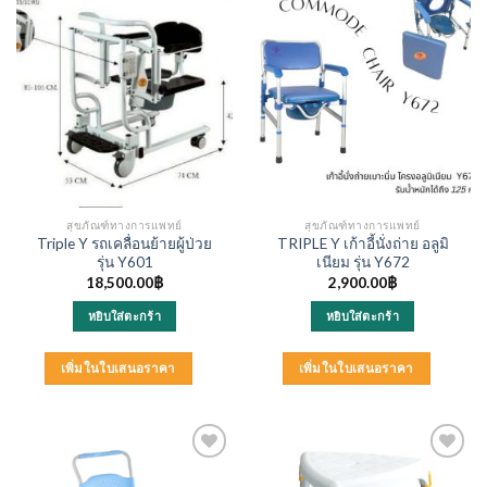
options
may
be
chosen
on
the
product
page
สุขภัณฑ์ทางการแพทย์
สุขภัณฑ์ทางการแพทย์
Triple Y รถเคลื่อนย้ายผู้ป่วย
TRIPLE Y เก้าอี้นั่งถ่าย อลูมิ
รุ่น Y601
เนียม รุ่น Y672
18,500.00
฿
2,900.00
฿
หยิบใส่ตะกร้า
หยิบใส่ตะกร้า
เพิ่มในใบเสนอราคา
เพิ่มในใบเสนอราคา