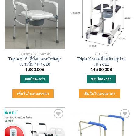
สุขภัณฑ์ทางการแพทย์
OTHERS
Triple Y เก้าอี้นั่งถ่ายพนักพิงสูง
Triple Y รถเคลื่อนย้ายผู้ป่วย
เบาะนิ่ม รุ่น Y618
รุ่น Y611
1,800.00
฿
14,500.00
฿
หยิบใส่ตะกร้า
หยิบใส่ตะกร้า
เพิ่มในใบเสนอราคา
เพิ่มในใบเสนอราคา