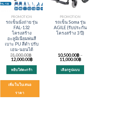
PROMOTION
PROMOTION
รถเข็นนั่งถ่าย รุ่น
รถเข็น Soma รุ่น
FAL-132
AGILE (รับประกัน
โครงสร้าง
โครงสร้าง 3 ปี)
อะลูมิเนียมพ่นสี
เบาะ PU สีดำ ปรับ
เอน-นอนได้
31,000.00
฿
10,500.00
฿
–
Original
Current
12,000.00
฿
11,000.00
฿
price
price
was:
is:
หยิบใส่ตะกร้า
เลือกรูปแบบ
฿.
31,000.00฿.
12,000.00฿.
This
product
เพิ่มในใบเสนอ
has
ราคา
multiple
variants.
The
options
may
be