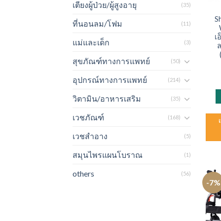
เตียงผู้ป่วย/ผู้สูงอายุ
(35)
S
ที่นอนลม/โฟม
(11)
เอ
แม่และเด็ก
(3)
สุขภัณฑ์ทางการแพทย์
(50)
อุปกรณ์ทางการแพทย์
(214)
วิตามิน/อาหารเสริม
(35)
เวชภัณฑ์
(168)
เวชสำอาง
(5)
สมุนไพรแผนโบราณ
(1)
others
(56)
-7%