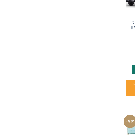
ร
แช
-5%