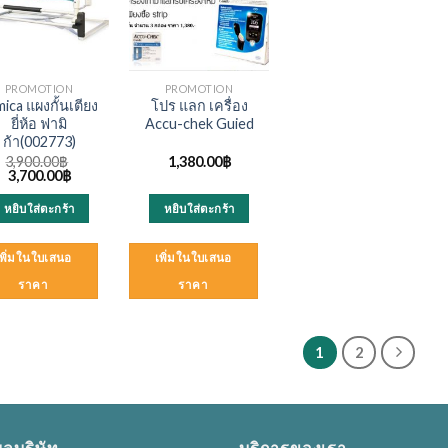
PROMOTION
PROMOTION
ica แผงกั้นเตียง
โปร แลก เครื่อง
ยี่ห้อ ฟามิ
Accu-chek Guied
ก้า(002773)
3,900.00
฿
1,380.00
฿
Original
Current
3,700.00
฿
price
price
was:
is:
หยิบใส่ตะกร้า
หยิบใส่ตะกร้า
3,900.00฿.
3,700.00฿.
เพิ่มในใบเสนอ
เพิ่มในใบเสนอ
ราคา
ราคา
1
2
ูลบริษัท
บริการของเรา