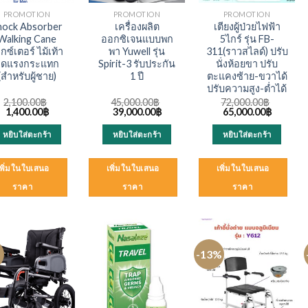
PROMOTION
PROMOTION
PROMOTION
hock Absorber
เครื่องผลิต
เตียงผู้ป่วยไฟฟ้า
Walking Cane
ออกซิเจนแบบพก
5ไกร์ รุ่น FB-
็กซ์เตอร์ ไม้เท้า
พา Yuwell รุ่น
311(ราวสไลด์) ปรับ
ลดแรงกระแทก
Spirit-3 รับประกัน
นั่งห้อยขา ปรับ
(สำหรับผู้ชาย)
1 ปี
ตะแคงซ้าย-ขวาได้
ปรับความสูง-ต่ำได้
2,100.00
฿
45,000.00
฿
72,000.00
฿
Original
Current
Original
Current
Original
Current
1,400.00
฿
39,000.00
฿
65,000.00
฿
price
price
price
price
price
price
was:
is:
was:
is:
was:
is:
หยิบใส่ตะกร้า
หยิบใส่ตะกร้า
หยิบใส่ตะกร้า
2,100.00฿.
1,400.00฿.
45,000.00฿.
39,000.00฿.
72,000.00฿.
65,000.0
เพิ่มในใบเสนอ
เพิ่มในใบเสนอ
เพิ่มในใบเสนอ
ราคา
ราคา
ราคา
-13%