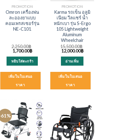
PROMOTION
PROMOTION
Omron เครื่องพ่น
Karma รถเข็น อลูมิ
ละอองยาแบบ
เนียม วีลแชร์ น้ำ
คอมเพรสเซอร์รุ่น
หนักเบา รุ่น S-Ergo
NE-C101
105 Lightweight
Aluminum
Wheelchair
2,250.00
฿
15,500.00
฿
Original
Current
Original
Current
1,700.00
฿
12,000.00
฿
price
price
price
price
was:
is:
was:
is:
หยิบใส่ตะกร้า
อ่านเพิ่ม
0฿.
2,250.00฿.
1,700.00฿.
15,500.00฿.
12,000.00฿.
เพิ่มในใบเสนอ
เพิ่มในใบเสนอ
ราคา
ราคา
-61%