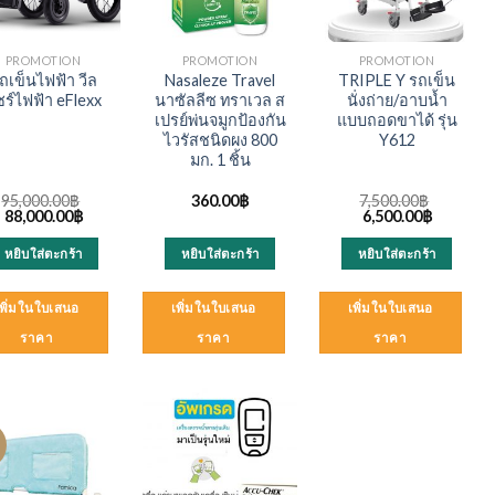
PROMOTION
PROMOTION
PROMOTION
ถเข็นไฟฟ้า วีล
Nasaleze Travel
TRIPLE Y รถเข็น
ร์ไฟฟ้า eFlexx
นาซัลลีซ ทราเวล ส
นั่งถ่าย/อาบน้ำ
เปรย์พ่นจมูกป้องกัน
แบบถอดขาได้ รุ่น
ไวรัสชนิดผง 800
Y612
มก. 1 ชิ้น
95,000.00
฿
360.00
฿
7,500.00
฿
Original
Current
Original
Current
88,000.00
฿
6,500.00
฿
price
price
price
price
was:
is:
was:
is:
หยิบใส่ตะกร้า
หยิบใส่ตะกร้า
หยิบใส่ตะกร้า
95,000.00฿.
88,000.00฿.
7,500.00฿.
6,500.00
เพิ่มในใบเสนอ
เพิ่มในใบเสนอ
เพิ่มในใบเสนอ
ราคา
ราคา
ราคา