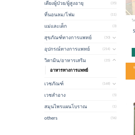
เตียงผู้ป่วย/ผู้สูงอายุ
(35)
ที่นอนลม/โฟม
(11)
ว
แม่และเด็ก
(3)
สุขภัณฑ์ทางการแพทย์
(50)
อุปกรณ์ทางการแพทย์
(214)
วิตามิน/อาหารเสริม
(35)
อาหารทางการแพทย์
เวชภัณฑ์
(168)
เวชสำอาง
(5)
สมุนไพรแผนโบราณ
(1)
others
(56)