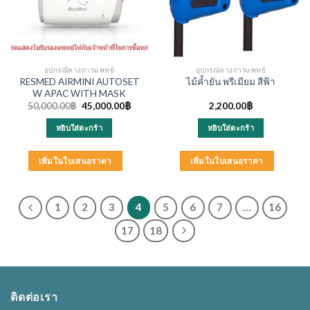
อุปกรณ์ทางการแพทย์
อุปกรณ์ทางการแพทย์
RESMED AIRMINI AUTOSET
ไม้ค้ำยัน พรีเมียม สีฟ้า
W APAC WITH MASK
Original
Current
50,000.00
฿
45,000.00
฿
2,200.00
฿
price
price
was:
is:
หยิบใส่ตะกร้า
หยิบใส่ตะกร้า
50,000.00฿.
45,000.00฿.
เพิ่มในใบเสนอราคา
เพิ่มในใบเสนอราคา
1
2
3
4
5
6
7
…
16
17
18
ติดต่อเรา