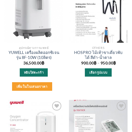
อุปกรณ์ทางการแพทย์
OTHERS
YUWELL เครื่องผลิตออกซิเจน
HOSPRO ไม้เท้าขาเดี่ยวพับ
รุ่น 8F-10W (10ลิตร)
ได้ สีดำ-น้ำตาล
36,500.00
฿
900.00
฿
–
950.00
฿
หยิบใส่ตะกร้า
เลือกรูปแบบ
This
product
เพิ่มในใบเสนอราคา
has
multiple
variants.
The
options
may
be