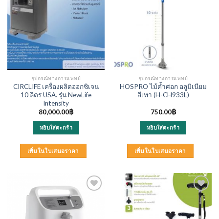
อุปกรณ์ทางการแพทย์
อุปกรณ์ทางการแพทย์
CIRCLIFE เครื่องผลิตออกซิเจน
HOSPRO ไม้ค้ำศอก อลูมิเนียม
10 ลิตร USA. รุ่น NewLife
สีเทา (H-CH933L)
lntensity
80,000.00
฿
750.00
฿
หยิบใส่ตะกร้า
หยิบใส่ตะกร้า
เพิ่มในใบเสนอราคา
เพิ่มในใบเสนอราคา