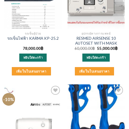
รถเข็นผู้ป่วย
อุปกรณ์ทางการแพทย์
RESMED AIRSENSE 10
รถเข็นไฟฟ้า KARMA KP-25.2
AUTOSET WITH MASK
Original
Curren
78,000.00
฿
60,000.00
฿
55,000.00
฿
price
price
was:
is:
หยิบใส่ตะกร้า
หยิบใส่ตะกร้า
60,000.00฿.
55,000
เพิ่มในใบเสนอราคา
เพิ่มในใบเสนอราคา
-10%