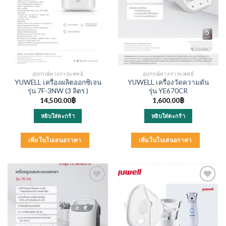
chosen
on
the
product
page
อุปกรณ์ทางการแพทย์
อุปกรณ์ทางการแพทย์
YUWELL เครื่องผลิตออกซิเจน
YUWELL เครื่องวัดความดัน
รุ่น 7F-3NW (3 ลิตร )
รุ่น YE670CR
14,500.00
฿
1,600.00
฿
หยิบใส่ตะกร้า
หยิบใส่ตะกร้า
เพิ่มในใบเสนอราคา
เพิ่มในใบเสนอราคา