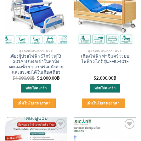
สุขภัณฑ์ทางการแพทย์
สุขภัณฑ์ทางการแพทย์
เตียงผู้ป่วยไฟฟ้า 5ไกร์ รุ่นFB-
เตียงไฟฟ้า ฟาซิแคร์ ระบบ
301A ปรับงอเข่าในท่านั่ง
ไฟฟ้า 3ไกร์ รุ่น FHC-401E
ตะแคงซ้าย-ขวา พร้อมนั่งถ่าย
และสระผมได้ในเตียงเดียว
Original
Current
54,000.00
฿
51,000.00
฿
52,000.00
฿
price
price
was:
is:
หยิบใส่ตะกร้า
หยิบใส่ตะกร้า
54,000.00฿.
51,000.00฿.
เพิ่มในใบเสนอราคา
เพิ่มในใบเสนอราคา