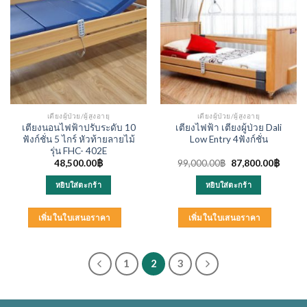
เตียงผู้ป่วย/ผู้สูงอายุ
เตียงผู้ป่วย/ผู้สูงอายุ
เตียงนอนไฟฟ้าปรับระดับ 10
เตียงไฟฟ้า เตียงผู้ป่วย Dali
ฟังก์ชั่น 5 ไกร์ หัวท้ายลายไม้
Low Entry 4ฟังก์ชั่น
รุ่น FHC- 402E
Original
Curren
48,500.00
฿
99,000.00
฿
87,800.00
฿
price
price
was:
is:
หยิบใส่ตะกร้า
หยิบใส่ตะกร้า
99,000.00฿.
87,800
เพิ่มในใบเสนอราคา
เพิ่มในใบเสนอราคา
1
2
3