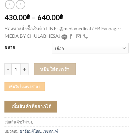
430.00
–
640.00
฿
฿
ช่องทางสั่งซื้อสินค้า LINE : @medamedical / FB Fanpage :
MEDA BY CHULABHESAJ
ขนาด
จำนวน กางเกงซึมซับซีเคียว (SEKURE) ไซส์ M-L รุ่น 18 ชิ้น ชิ้น
หยิบใส่ตะกร้า
เพิ่มในใบเสนอราคา
เพิ่มสินค้าที่อยากได้
รหัสสินค้า:
ไม่ระบุ
หมวดหมู่:
ผ้าอ้อมผู้ใหญ่
,
เวชภัณฑ์