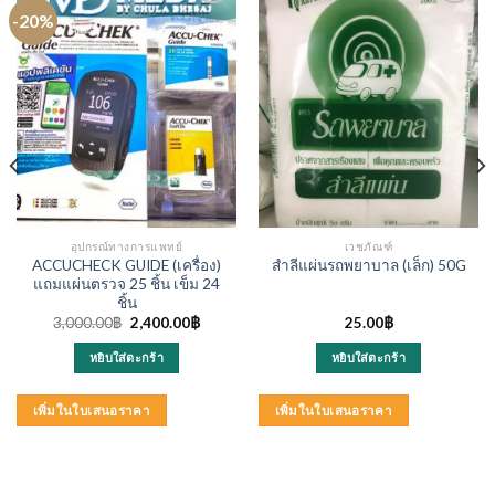
-20%
อุปกรณ์ทางการแพทย์
เวชภัณฑ์
ACCUCHECK GUIDE (เครื่อง)
สำลีแผ่นรถพยาบาล (เล็ก) 50G
แถมแผ่นตรวจ 25 ชิ้น เข็ม 24
ชิ้น
Original
Current
3,000.00
฿
2,400.00
฿
25.00
฿
price
price
was:
is:
หยิบใส่ตะกร้า
หยิบใส่ตะกร้า
3,000.00฿.
2,400.00฿.
เพิ่มในใบเสนอราคา
เพิ่มในใบเสนอราคา