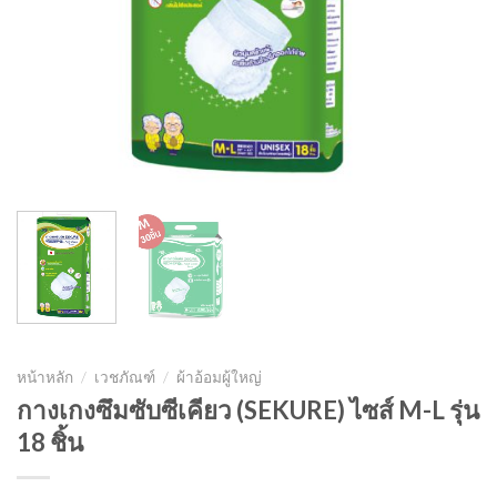
หน้าหลัก
/
เวชภัณฑ์
/
ผ้าอ้อมผู้ใหญ่
กางเกงซึมซับซีเคียว (SEKURE) ไซส์ M-L รุ่น
18 ชิ้น