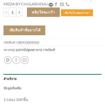
MEDA BY CHULABHESAJ
จำนวน ถุงมือศรีตรัง (SEMPERMED) (Gloves)มีแป้งกล่องม่วง ชิ้น
หยิบใส่ตะกร้า
เพิ่มในใบเสนอราคา
เพิ่มสินค้าที่อยากได้
รหัสสินค้า:
8859130600503
หมวดหมู่:
อุปกรณ์ปฐมพยาบาล
,
เวชภัณฑ์
คำอธิบาย
ข้อมูลเพิ่มเติม
1 กล่อง 100 ชิ้น