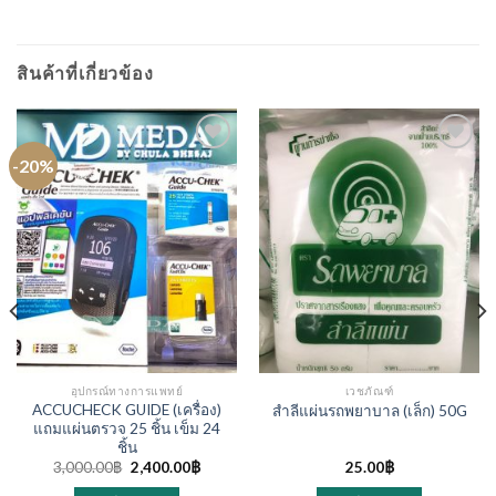
สินค้าที่เกี่ยวข้อง
-20%
อุปกรณ์ทางการแพทย์
เวชภัณฑ์
ACCUCHECK GUIDE (เครื่อง)
สำลีแผ่นรถพยาบาล (เล็ก) 50G
แถมแผ่นตรวจ 25 ชิ้น เข็ม 24
ชิ้น
Original
Current
3,000.00
฿
2,400.00
฿
25.00
฿
price
price
was:
is: