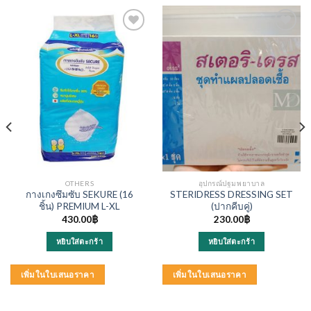
OTHERS
อุปกรณ์ปฐมพยาบาล
กางเกงซึมซับ SEKURE (16
STERIDRESS DRESSING SET
ชิ้น) PREMIUM L-XL
(ปากคีบคู่)
430.00
฿
230.00
฿
หยิบใส่ตะกร้า
หยิบใส่ตะกร้า
เพิ่มในใบเสนอราคา
เพิ่มในใบเสนอราคา