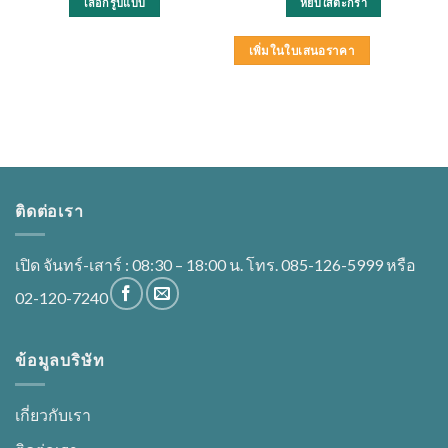
เลือกรูปแบบ
หยิบใส่ตะกร้า
This
product
เพิ่มในใบเสนอราคา
has
multiple
variants.
The
options
may
be
ติดต่อเรา
chosen
on
the
เปิด จันทร์-เสาร์ : 08:30 – 18:00 น. โทร. 085-126-5999 หรือ
product
02-120-7240
page
ข้อมูลบริษัท
เกี่ยวกับเรา