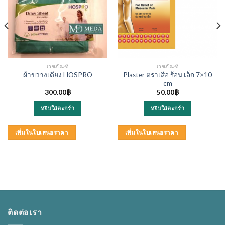
เวชภัณฑ์
เวชภัณฑ์
Plaster ตราเสือ ร้อน เล็ก 7×10
ผ้าขวางเตียง HOSPRO
cm
300.00
฿
50.00
฿
หยิบใส่ตะกร้า
หยิบใส่ตะกร้า
เพิ่มในใบเสนอราคา
เพิ่มในใบเสนอราคา
ติดต่อเรา