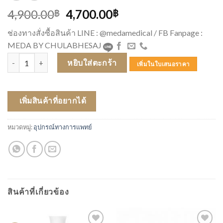
Original
Current
4,900.00
4,700.00
฿
฿
price
price
ช่องทางสั่งซื้อสินค้า LINE : @medamedical / FB Fanpage :
was:
is:
MEDA BY CHULABHESAJ
4,900.00฿.
4,700.00฿.
จำนวน หูฟัง 3M Littmann Classic III สี ดำ #5620 ชิ้น
หยิบใส่ตะกร้า
เพิ่มในใบเสนอราคา
เพิ่มสินค้าที่อยากได้
หมวดหมู่:
อุปกรณ์ทางการแพทย์
สินค้าที่เกี่ยวข้อง