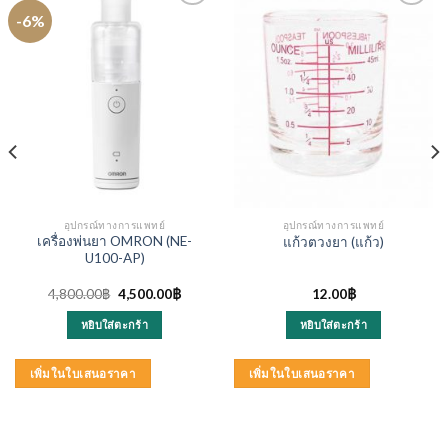
-6%
อุปกรณ์ทางการแพทย์
อุปกรณ์ทางการแพทย์
เครื่องพ่นยา OMRON (NE-
แก้วตวงยา (แก้ว)
U100-AP)
nt
Original
Current
4,800.00
฿
4,500.00
฿
12.00
฿
price
price
was:
is:
หยิบใส่ตะกร้า
หยิบใส่ตะกร้า
00฿.
4,800.00฿.
4,500.00฿.
เพิ่มในใบเสนอราคา
เพิ่มในใบเสนอราคา