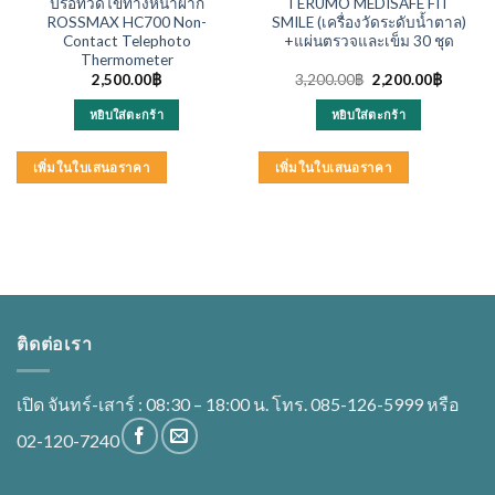
ปรอทวัดไข้ทางหน้าผาก
TERUMO MEDISAFE FIT
ROSSMAX HC700 Non-
SMILE (เครื่องวัดระดับน้ำตาล)
Contact Telephoto
+แผ่นตรวจและเข็ม 30 ชุด
Thermometer
nt
Original
Current
2,500.00
฿
3,200.00
฿
2,200.00
฿
price
price
was:
is:
หยิบใส่ตะกร้า
หยิบใส่ตะกร้า
00฿.
3,200.00฿.
2,200.0
เพิ่มในใบเสนอราคา
เพิ่มในใบเสนอราคา
ติดต่อเรา
เปิด จันทร์-เสาร์ : 08:30 – 18:00 น. โทร. 085-126-5999 หรือ
02-120-7240