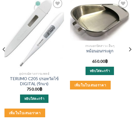
กระบอกปัสสาวะ อื่นๆ
หม้อนอนกระดูก
650.00
฿
หยิบใส่ตะกร้า
อุปกรณ์ทางการแพทย์
TERUMO C205 ปรอทวัดไข้
DIGITAL (รักแร)
เพิ่มในใบเสนอราคา
750.00
฿
หยิบใส่ตะกร้า
เพิ่มในใบเสนอราคา