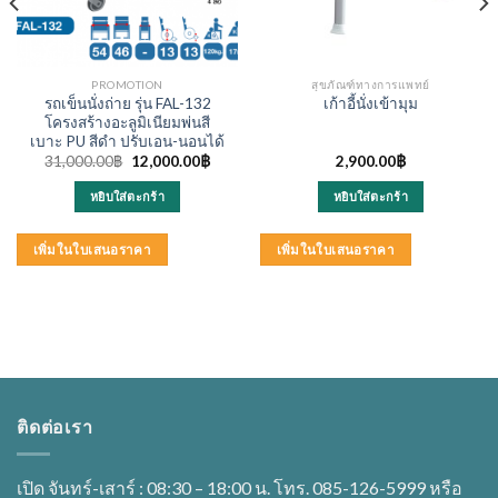
PROMOTION
สุขภัณฑ์ทางการแพทย์
รถเข็นนั่งถ่าย รุ่น FAL-132
เก้าอี้นั่งเข้ามุม
โครงสร้างอะลูมิเนียมพ่นสี
เบาะ PU สีดำ ปรับเอน-นอนได้
Original
Current
31,000.00
฿
12,000.00
฿
2,900.00
฿
price
price
was:
is:
หยิบใส่ตะกร้า
หยิบใส่ตะกร้า
31,000.00฿.
12,000.00฿.
เพิ่มในใบเสนอราคา
เพิ่มในใบเสนอราคา
ติดต่อเรา
เปิด จันทร์-เสาร์ : 08:30 – 18:00 น. โทร. 085-126-5999 หรือ