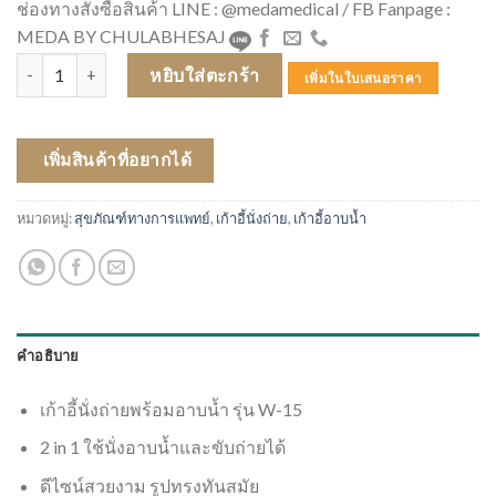
ช่องทางสั่งซื้อสินค้า LINE : @medamedical / FB Fanpage :
MEDA BY CHULABHESAJ
จำนวน เก้าอี้นั่งถ่ายพร้อมอาบน้ำ รุ่น W-15 โครงสร้างเหล็กชุบโครเมีย
หยิบใส่ตะกร้า
เพิ่มในใบเสนอราคา
เพิ่มสินค้าที่อยากได้
หมวดหมู่:
สุขภัณฑ์ทางการแพทย์
,
เก้าอี้นั่งถ่าย
,
เก้าอี้อาบน้ำ
คำอธิบาย
เก้าอี้นั่งถ่ายพร้อมอาบน้ำ รุ่น W-15
2 in 1 ใช้นั่งอาบน้ำและขับถ่ายได้
ดีไซน์สวยงาม รูปทรงทันสมัย