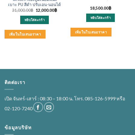
เบาะ PU สีดำ ปรับเอน-นอนได้
18,500.00
฿
Original
Current
31,000.00
฿
12,000.00
฿
price
price
was:
is:
หยิบใส่ตะกร้า
หยิบใส่ตะกร้า
31,000.00฿.
12,000.00฿.
เพิ่มในใบเสนอราคา
เพิ่มในใบเสนอราคา
ติดต่อเรา
เปิด จันทร์-เสาร์ : 08:30 – 18:00 น. โทร. 085-126-5999 หรือ
02-120-7240
ข้อมูลบริษัท