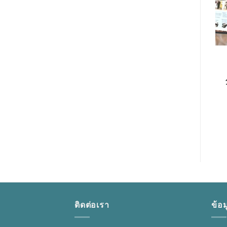
อุปกรณ์เสริม
อุปกรณ์เสริม
FUTURO เข่ามีเหล็ก M
GAUZE 4X4
(46164)
THAIGAUZE 20ห่อ
630.00
฿
190.00
฿
หยิบใส่ตะกร้า
หยิบใส่ตะกร้า
เพิ่มในใบเสนอราคา
เพิ่มในใบเสนอราคา
ติดต่อเรา
ข้อม