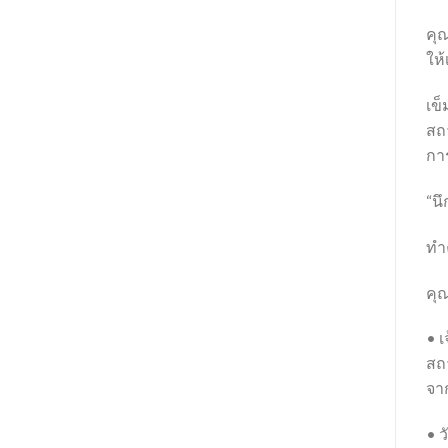
คุณ
ให้
เข็
สถ
การ
“นึ
ทำค
คุ
• เ
สถา
จา
• ว