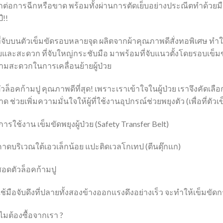
ต่อการฉีกหรือขาด พร้อมทั้งผ่านการตัดเย็บอย่างประณีตทำด้วยมื
ี!!
ี่จับบนตัวเข็มขัดรอบหลายจุด ผลิตจากผ้าคุณภาพดีสั่งทอพิเศษ ทำ
ยและสะดวก ที่จับใหญ่กระชับมือ มาพร้อมที่จับแนวตั้งโดยรอบเข็มขั
ามสะดวกในการเคลื่อนย้ายผู้ป่วย
ัวล็อคก้ามปู คุณภาพดีที่สุด! เพราะเราเข้าใจในผู้ป่วย เราจึงคัดเลื
ด ช่วยเพิ่มความมั่นใจให้ผู้ที่ใช้งานอุปกรณ์ช่วยพยุงตัว (เพื่อที่ตั
ีการใช้งาน เข็มขัดพยุงผู้ป่วย (Safety Transfer Belt)
คาดบริเวณใต้เอวเล็กน้อย แปะติดเวลโกเทป (ตีนตุ๊กแก)
สอดตัวล็อคก้ามปู
ใช้มือจับดึงที่ปลายทั้งสองข้างออกแรงดึงอย่างเร็ว จะทำให้เข็มขัด
มต้องซื้อจากเรา ?