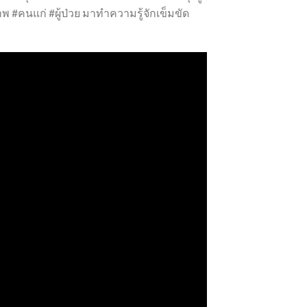
#คนแก่ #ผู้ป่วย มาทำความรู้จักเข็มขัด