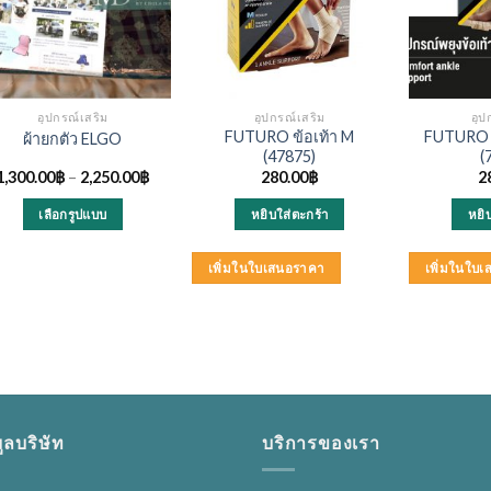
อุปกรณ์เสริม
อุปกรณ์เสริม
อุป
FUTURO ข้อเท้า M
FUTURO ข
ผ้ายกตัว ELGO
(47875)
(
1,300.00
฿
–
2,250.00
฿
280.00
฿
2
เลือกรูปแบบ
หยิบใส่ตะกร้า
หยิ
This
product
เพิ่มในใบเสนอราคา
เพิ่มในใบ
has
multiple
variants.
The
options
may
ูลบริษัท
บริการของเรา
be
chosen