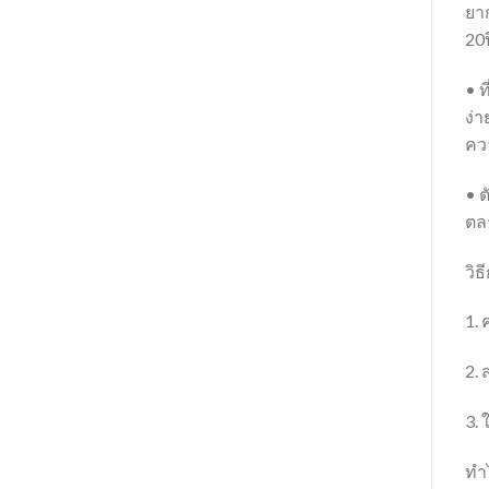
ยาก
20ป
• ท
ง่า
คว
• ต
ตลา
วิธ
1. 
2. 
3. 
ทำไ