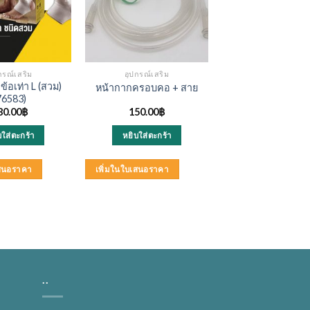
กรณ์เสริม
อุปกรณ์เสริม
้อเท่า L (สวม)
หน้ากากครอบคอ + สาย
76583)
80.00
฿
150.00
฿
บใส่ตะกร้า
หยิบใส่ตะกร้า
เสนอราคา
เพิ่มในใบเสนอราคา
..