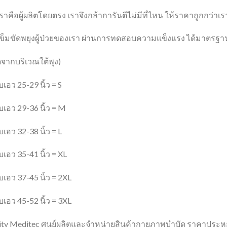
เราคือผู้ผลิตโดยตรง เราจึงกล้าการันตีไม่มีที่ไหน ให้ราคาถูกกว่าเร
 เข็มขัดพยุงผู้ป่วยของเรา ผ่านการทดสอบความแข็งแรง ได้มาตรฐา
ดจากบริเวณใต้พุง)
เอว 25-29 นิ้ว = S
เอว 29-36 นิ้ว = M
เอว 32-38 นิ้ว = L
เอว 35-41 นิ้ว = XL
เอว 37-45 นิ้ว = 2XL
เอว 45-52 นิ้ว = 3XL
ity Meditec ศูนย์ผลิตและจำหน่ายสินค้ากายภาพบำบัด ราคาประหยั