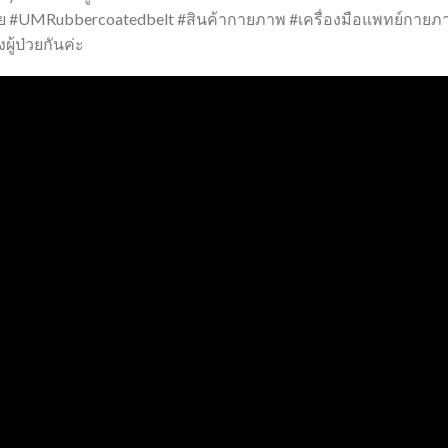
วย #UMRubbercoatedbelt #สินค้ากายภาพ #เครื่องมือแพทย์กายภาพ 
งผู้ป่วยกันค่ะ