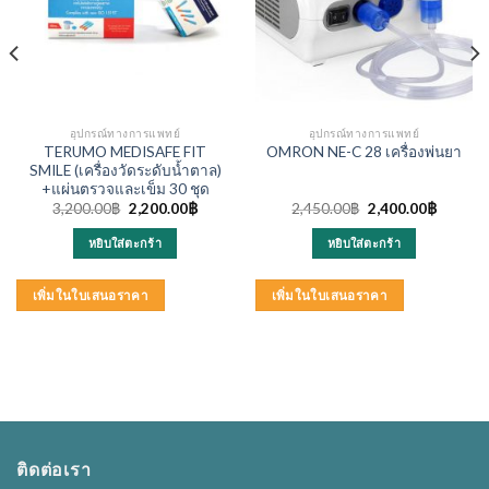
อุปกรณ์ทางการแพทย์
อุปกรณ์ทางการแพทย์
TERUMO MEDISAFE FIT
OMRON NE-C 28 เครื่องพ่นยา
SMILE (เครื่องวัดระดับน้ำตาล)
+แผ่นตรวจและเข็ม 30 ชุด
Original
Current
Original
Current
3,200.00
฿
2,200.00
฿
2,450.00
฿
2,400.00
฿
price
price
price
price
was:
is:
was:
is:
หยิบใส่ตะกร้า
หยิบใส่ตะกร้า
3,200.00฿.
2,200.00฿.
2,450.00฿.
2,400.0
เพิ่มในใบเสนอราคา
เพิ่มในใบเสนอราคา
ติดต่อเรา