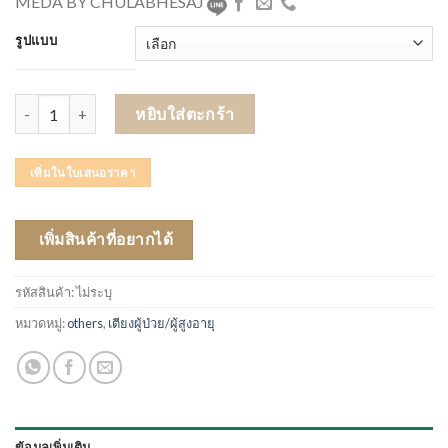
MEDA BY CHULABHESAJ
รูปแบบ
จำนวน ALLWELL เตียงไฟฟ้า 3 ไกร์ ราวปีกนก รุ่น GS-828 ชิ้น
หยิบใส่ตะกร้า
เพิ่มในใบเสนอราคา
เพิ่มสินค้าที่อยากได้
รหัสสินค้า:
ไม่ระบุ
หมวดหมู่:
others
,
เตียงผู้ป่วย/ผู้สูงอายุ
ข้อมูลเพิ่มเติม