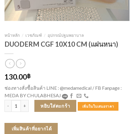
หน้าหลัก
/
เวชภัณฑ์
/
อุปกรณ์ปฐมพยาบาล
DUODERM CGF 10X10 CM (แผ่นหนา)
130.00
฿
ช่องทางสั่งซื้อสินค้า LINE : @medamedical / FB Fanpage :
MEDA BY CHULABHESAJ
จำนวน DUODERM CGF 10X10 CM (แผ่นหนา) ชิ้น
หยิบใส่ตะกร้า
เพิ่มในใบเสนอราคา
เพิ่มสินค้าที่อยากได้