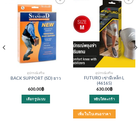
อุปกรณ์เสริม
อุปกรณ์เสริม
FUTURO เข่ามีเหล็ก L
BACK SUPPORT (SD) ยาว
(46165)
600.00
฿
630.00
฿
เลือกรูปแบบ
หยิบใส่ตะกร้า
This
product
เพิ่มในใบเสนอราคา
has
multiple
variants.
The