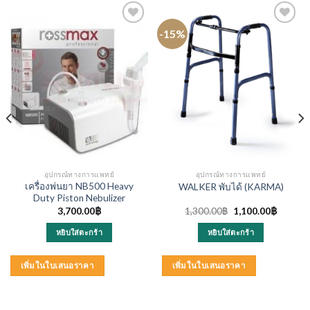
-15%
อุปกรณ์ทางการแพทย์
อุปกรณ์ทางการแพทย์
เครื่องพ่นยา NB500 Heavy
WALKER พับได้ (KARMA)
Duty Piston Nebulizer
nt
Original
Current
3,700.00
฿
1,300.00
฿
1,100.00
฿
price
price
was:
is:
หยิบใส่ตะกร้า
หยิบใส่ตะกร้า
00฿.
1,300.00฿.
1,100.0
เพิ่มในใบเสนอราคา
เพิ่มในใบเสนอราคา