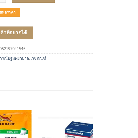
บเสนอราคา
นค้าที่อยากได้
052197041545
ปกรณ์ปฐมพยาบาล
,
เวชภัณฑ์