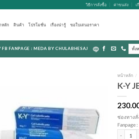
วิธีการสั่งซื้อ
ค่าขนส่ง
เก
าหลัก
สินค้า
โปรโมชั่น
เรื่องน่ารู้
ขอใบเสนอราคา
CAL / FB FANPAGE : MEDA BY CHULABHESAJ
หน้าหลัก
/
K-Y J
230.0
ช่องทางสั
Fanpage
จำนวน K-Y 