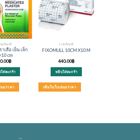
วชภัณฑ์
เวชภัณฑ์
าเสือ เย็น เล็ก
FIXOMULL 10CM X10 M
×10 cm
0.00
฿
440.00
฿
บใส่ตะกร้า
หยิบใส่ตะกร้า
เสนอราคา
เพิ่มในใบเสนอราคา
..