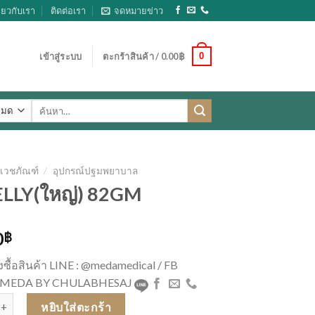
ี่ยวกับเรา
ติดต่อเรา
จดหมายข่าว
0
เข้าสู่ระบบ
ตะกร้าสินค้า /
0.00
฿
ค้นหา:
เวชภัณฑ์
/
อุปกรณ์ปฐมพยาบาล
ELLY(ใหญ่) 82GM
0
฿
่งซื้อสินค้า LINE : @medamedical / FB
 : MEDA BY CHULABHESAJ
JELLY(ใหญ่) 82GM ชิ้น
หยิบใส่ตะกร้า