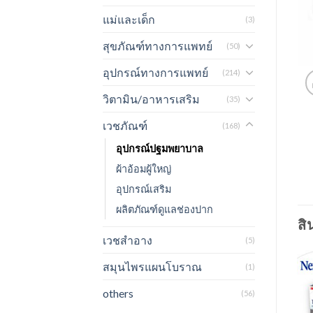
แม่และเด็ก
(3)
สุขภัณฑ์ทางการแพทย์
(50)
อุปกรณ์ทางการแพทย์
(214)
วิตามิน/อาหารเสริม
(35)
เวชภัณฑ์
(168)
อุปกรณ์ปฐมพยาบาล
ผ้าอ้อมผู้ใหญ่
อุปกรณ์เสริม
ผลิตภัณฑ์ดูแลช่องปาก
สิ
เวชสำอาง
(5)
สมุนไพรแผนโบราณ
(1)
others
(56)