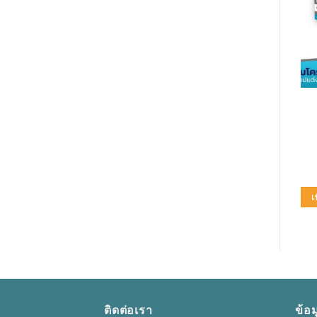
อุปกรณ์ปฐมพยาบาล
เวชภัณฑ์
สำลีแผ่นรถพยาบาล (เล็ก)
K-Y JELLY (เล็ก) 42GM
50G
135.00
฿
25.00
฿
หยิบใส่ตะกร้า
หยิบใส่ตะกร้า
เพิ่มในใบเสนอราคา
เพิ่มในใบเสนอราคา
เ
ติดต่อเรา
ข้อม