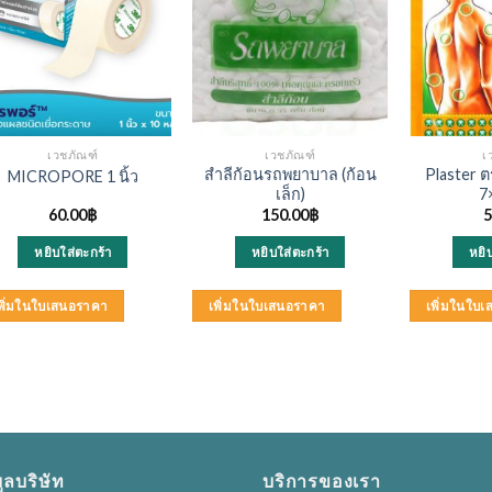
เวชภัณฑ์
เวชภัณฑ์
เ
สำลีก้อนรถพยาบาล (ก้อน
Plaster ตร
MICROPORE 1 นิ้ว
เล็ก)
7
60.00
฿
150.00
฿
5
หยิบใส่ตะกร้า
หยิบใส่ตะกร้า
หยิ
พิ่มในใบเสนอราคา
เพิ่มในใบเสนอราคา
เพิ่มในใบ
ูลบริษัท
บริการของเรา