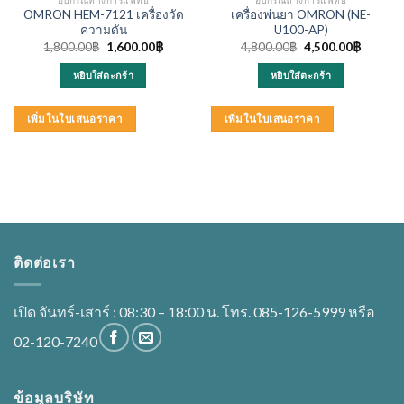
OMRON HEM-7121 เครื่องวัด
เครื่องพ่นยา OMRON (NE-
ความดัน
U100-AP)
Original
Current
Original
Current
1,800.00
฿
1,600.00
฿
4,800.00
฿
4,500.00
฿
price
price
price
price
was:
is:
was:
is:
หยิบใส่ตะกร้า
หยิบใส่ตะกร้า
1,800.00฿.
1,600.00฿.
4,800.00฿.
4,500.0
เพิ่มในใบเสนอราคา
เพิ่มในใบเสนอราคา
ติดต่อเรา
เปิด จันทร์-เสาร์ : 08:30 – 18:00 น. โทร. 085-126-5999 หรือ
02-120-7240
ข้อมูลบริษัท