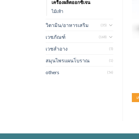
เครื่องผลิตออกซิเจน
ไม้เท้า
วิตามิน/อาหารเสริม
(35)
เวชภัณฑ์
(168)
อุปกรณ์ทางการแพทย์
อุปกรณ์ทางการแพทย์
เวชสำอาง
(5)
OXIMETER ROSSMAX
CIRCLIFE เครื่องผลิต
SB100
ออกซิเจน 10 ลิตร USA.
สมุนไพรแผนโบราณ
รุ่น NewLife lntensity
(1)
others
3,000.00
฿
80,000.00
฿
(56)
หยิบใส่ตะกร้า
หยิบใส่ตะกร้า
เพิ่มในใบเสนอราคา
เพิ่มในใบเสนอราคา
เ