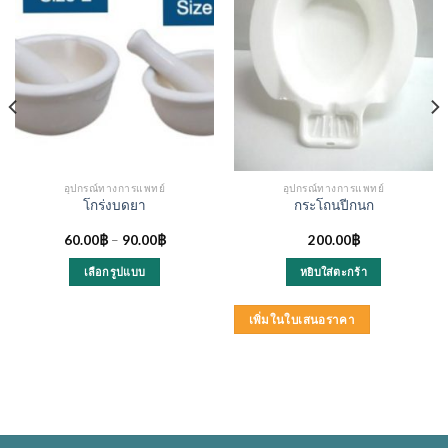
อุปกรณ์ทางการแพทย์
อุปกรณ์ทางการแพทย์
โกร่งบดยา
กระโถนปีกนก
60.00
฿
–
90.00
฿
200.00
฿
เลือกรูปแบบ
หยิบใส่ตะกร้า
This
product
เพิ่มในใบเสนอราคา
has
multiple
variants.
The
options
may