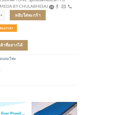
 : MEDA BY CHULABHESAJ
AMOUNT BED ที่นอน ป้องกันแผลกดทับ รุ่น STRETCH GLIDE ชิ้น
หยิบใส่ตะกร้า
บเสนอราคา
นค้าที่อยากได้
่นอนลม/โฟม