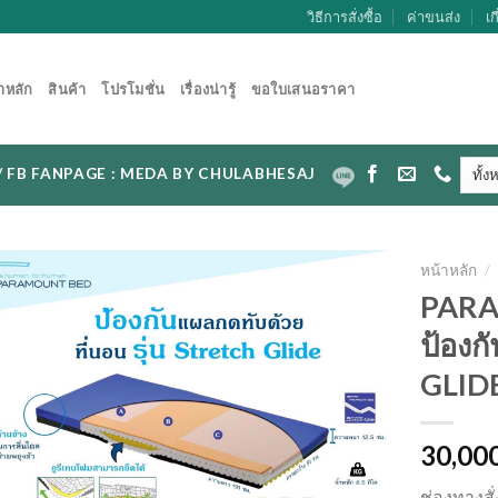
วิธีการสั่งซื้อ
ค่าขนส่ง
เก
าหลัก
สินค้า
โปรโมชั่น
เรื่องน่ารู้
ขอใบเสนอราคา
CAL / FB FANPAGE : MEDA BY CHULABHESAJ
หน้าหลัก
/
PARA
ป้องก
GLID
30,00
ช่องทางสั