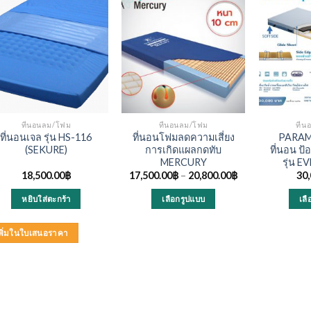
ที่นอนลม/โฟม
ที่นอนลม/โฟม
ที่
ที่นอนเจล รุ่น HS-116
ที่นอนโฟมลดความเสี่ยง
PARAM
(SEKURE)
การเกิดแผลกดทับ
ที่นอน ป
MERCURY
รุ่น 
18,500.00
฿
17,500.00
฿
–
20,800.00
฿
30,
หยิบใส่ตะกร้า
เลือกรูปแบบ
เล
This
product
พิ่มในใบเสนอราคา
has
multiple
variants.
The