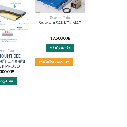
ที่นอนลม/โฟม
ที่นอนลม SANKEN MAT
19,500.00
฿
หยิบใส่ตะกร้า
นอนลม/โฟม
OUNT BED
้องกันแผลกดทับ
เพิ่มในใบเสนอราคา
EVER PROUD
000.00
฿
ือกรูปแบบ
This
product
has
multiple
variants.
The