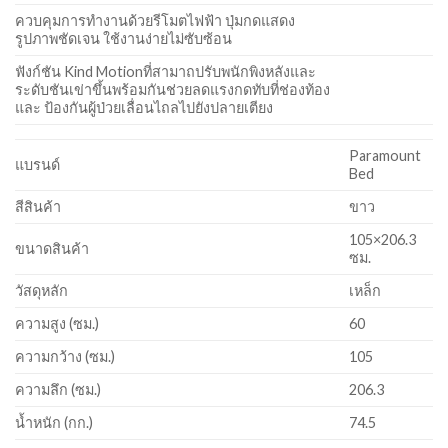
ควบคุมการทำงานด้วยรีโมตไฟฟ้า ปุ่มกดแสดง
รูปภาพชัดเจน ใช้งานง่ายไม่ซับซ้อน
ฟังก์ชัน Kind Motionที่สามาถปรับพนักพิงหลังและ
ระดับชันเข่าขึ้นพร้อมกันช่วยลดแรงกดทับที่ช่องท้อง
และ ป้องกันผู้ป่วยเลื่อนไถลไปยังปลายเตียง
Paramount
แบรนด์
Bed
สีสินค้า
ขาว
105×206.3
ขนาดสินค้า
ซม.
วัสดุหลัก
เหล็ก
ความสูง (ซม.)
60
ความกว้าง (ซม.)
105
ความลึก (ซม.)
206.3
น้ำหนัก (กก.)
74.5