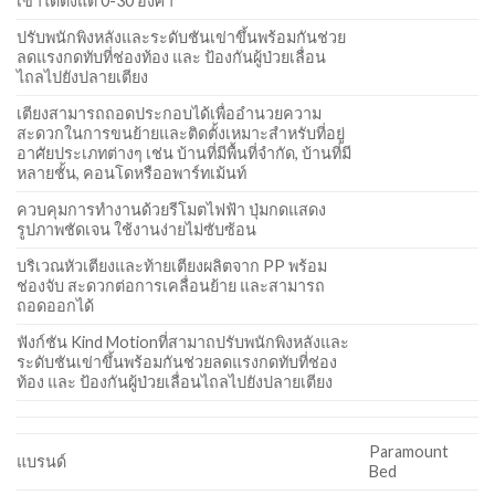
เข่าได้ตั้งแต่ 0-30 องศา
ปรับพนักพิงหลังและระดับชันเข่าขึ้นพร้อมกันช่วย
ลดแรงกดทับที่ช่องท้อง และ ป้องกันผู้ป่วยเลื่อน
ไถลไปยังปลายเตียง
เตียงสามารถถอดประกอบได้เพื่ออำนวยความ
สะดวกในการขนย้ายและติดตั้งเหมาะสำหรับที่อยู่
อาศัยประเภทต่างๆ เช่น บ้านที่มีพื้นที่จำกัด, บ้านที่มี
หลายชั้น, คอนโดหรืออพาร์ทเม้นท์
ควบคุมการทำงานด้วยรีโมตไฟฟ้า ปุ่มกดแสดง
รูปภาพชัดเจน ใช้งานง่ายไม่ซับซ้อน
บริเวณหัวเตียงและท้ายเตียงผลิตจาก PP พร้อม
ช่องจับ สะดวกต่อการเคลื่อนย้าย และสามารถ
ถอดออกได้
ฟังก์ชัน Kind Motionที่สามาถปรับพนักพิงหลังและ
ระดับชันเข่าขึ้นพร้อมกันช่วยลดแรงกดทับที่ช่อง
ท้อง และ ป้องกันผู้ป่วยเลื่อนไถลไปยังปลายเตียง
Paramount
แบรนด์
Bed