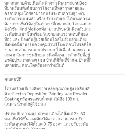
หลากหลายด้วยเตียงไฟฟ้าจาก Paramount Bed
ที่มาพร้อมฟังก์ชันการใช้งานที่หลากหลายและ
ครอบคลุม โดยสามารถปรับระดับความสูง-ต่ำ,
ระดับการเอนหลัง หรือปรับระดับเข่าได้ตามความ
ต้องการ เพื่อให้อยู่ในท่าทางที่เหมาะสม โดยเฉพาะ
ฟังก์ชัน Kind Motionที่สามาถปรับพนักพิงหลังและ
ระดับชันเข่าขึ้นพร้อมกันช่วยลดแรงกดทับที่ช่อง
ท้อง และ ป้องกันผู้ป่วยเลื่อนไถลไปยังปลายเตียง
ทั้งหมดนี้สามารถควบคุมผ่านรีโมต คอนโทรลที่ใช้
งานง่าย สามารถถอดประกอบได้เพื่ออำนวยความ
สะดวกในการขนย้ายและติดตั้งเหมาะสำหรับที่อยู่
อาศัยประเภทต่างๆ เช่น บ้านที่มีพื้นที่จำกัด, บ้านที่มี
หลายชั้น, คอนโดหรืออพาร์ทเม้นท์
คุณสมบัติ
โครงสร้างเตียงผลิตจากเหล็กคุณภาพสูง เคลือบสี
ด้วย Electro Deposition Painting และ Powder
Coating พร้อมรองรับน้ำหนักได้ถึง 138 กก.
(เฉพาะน้ำหนักผู้ใช้งาน)
ปรับระดับความสูง-ต่ำของเตียงได้ตั้งแต่ 25-60
ซม. เพื่อให้ขึ้น-ลงเตียงได้สะดวก สามารถปรับ
ระดับเอนหลังได้ตั้งแต่ 0-75 องศา และปรับระดับ