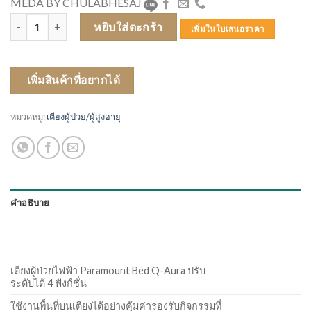
MEDA BY CHULABHESAJ
จำนวน PARAMOUNT BED เตียงนอนไฟฟ้า รุ่น Q-AURA (เฉพาะเตียง) ช
หยิบใส่ตะกร้า
เพิ่มในใบเสนอราคา
เพิ่มสินค้าที่อยากได้
หมวดหมู่:
เตียงผู้ป่วย/ผู้สูงอายุ
คำอธิบาย
เตียงผู้ป่วยไฟฟ้า Paramount Bed Q-Aura ปรับ
ระดับได้ 4 ฟังก์ชั่น
ใช้งานพื้นที่บนเตียงได้อย่างคุ้มค่ารองรับกิจกรรมที่