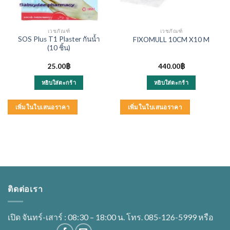
เวชภัณฑ์
เวชภัณฑ์
SOS Plus T1 Plaster กันน้ำ
FIXOMULL 10CM X10 M
(10 ชิ้น)
nt
25.00
฿
440.00
฿
หยิบใส่ตะกร้า
หยิบใส่ตะกร้า
00฿.
เพิ่มในใบเสนอราคา
เพิ่มในใบเสนอราคา
ติดต่อเรา
เปิด จันทร์-เสาร์ : 08:30 – 18:00 น. โทร. 085-126-5999 หรือ