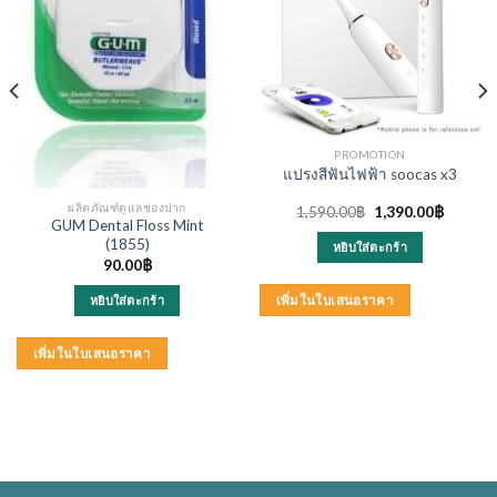
PROMOTION
แปรงสีฟันไฟฟ้า soocas x3
ผลิตภัณฑ์ดูแลช่องปาก
Original
Current
1,590.00
฿
1,390.00
฿
price
price
GUM Dental Floss Mint
was:
is:
(1855)
หยิบใส่ตะกร้า
1,590.00฿.
1,390.0
90.00
฿
หยิบใส่ตะกร้า
เพิ่มในใบเสนอราคา
เพิ่มในใบเสนอราคา