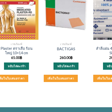
เวชภัณฑ์
เวชภัณฑ์
เ
Plaster ตราเสือ ร้อน
สำลีแผ่น 4
BACTIGAS
ใหญ่ 10×14 cm
S
65.00
฿
260.00
฿
2
หยิบใส่ตะกร้า
หยิบใส่ตะกร้า
หยิ
พิ่มในใบเสนอราคา
เพิ่มในใบเสนอราคา
เพิ่มในใบ