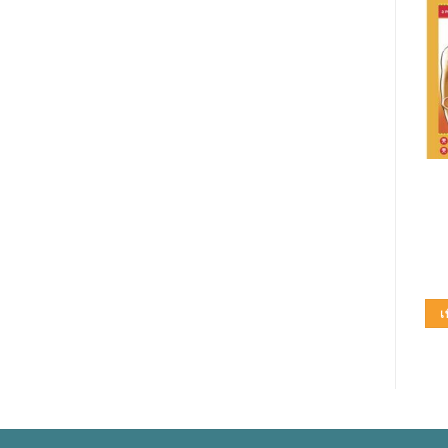
ผ้าอ้อมผู้ใหญ่
เวชภัณฑ์
สำลีก้อนรถพยาบาล (ก้อน
SOFTEX
ใหญ่)
90.00
฿
150.00
฿
หยิบใส่ตะกร้า
หยิบใส่ตะกร้า
เพิ่มในใบเสนอราคา
เพิ่มในใบเสนอราคา
เ