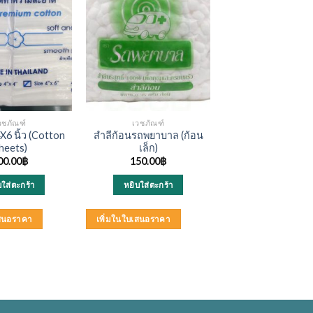
วชภัณฑ์
เวชภัณฑ์
X6 นิ้ว (Cotton
สำลีก้อนรถพยาบาล (ก้อน
heets)
เล็ก)
00.00
฿
150.00
฿
บใส่ตะกร้า
หยิบใส่ตะกร้า
เสนอราคา
เพิ่มในใบเสนอราคา