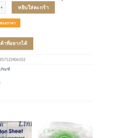
lus T2 Plaster กันน้ำ (3 ชิ้น) ชิ้น
หยิบใส่ตะกร้า
บเสนอราคา
นค้าที่อยากได้
857122406102
ชภัณฑ์