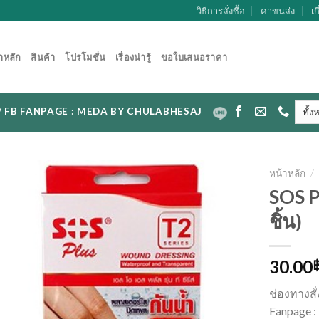
วิธีการสั่งซื้อ
ค่าขนส่ง
เก
าหลัก
สินค้า
โปรโมชั่น
เรื่องน่ารู้
ขอใบเสนอราคา
CAL / FB FANPAGE : MEDA BY CHULABHESAJ
หน้าหลัก
/
SOS P
ชิ้น)
30.00
ช่องทางสั
Fanpage