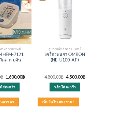
์ทางการแพทย์
อุปกรณ์ทางการแพทย์
 HEM-7121
เครื่องพ่นยา OMRON
งวัดความดัน
(NE-U100-AP)
Original
Current
Original
Current
0
฿
1,600.00
฿
4,800.00
฿
4,500.00
฿
price
price
price
price
was:
is:
was:
is:
บใส่ตะกร้า
หยิบใส่ตะกร้า
1,800.00฿.
1,600.00฿.
4,800.00฿.
4,500.00฿.
เสนอราคา
เพิ่มในใบเสนอราคา