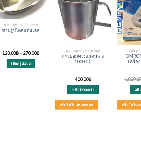
อุปกรณ์ทางการแพทย์
ชามรูปไตสแตนเลส
อุปกรณ์ทางการแพทย์
อุปกรณ
120.00
฿
–
270.00
฿
กระบอกตวงสแตนเลส
OMRON
1000 CC
เครื่อ
เลือกรูปแบบ
This
product
400.00
฿
1,800.0
has
หยิบใส่ตะกร้า
หยิ
multiple
variants.
เพิ่มในใบเสนอราคา
เพิ่มในใบ
The
options
may
be
chosen