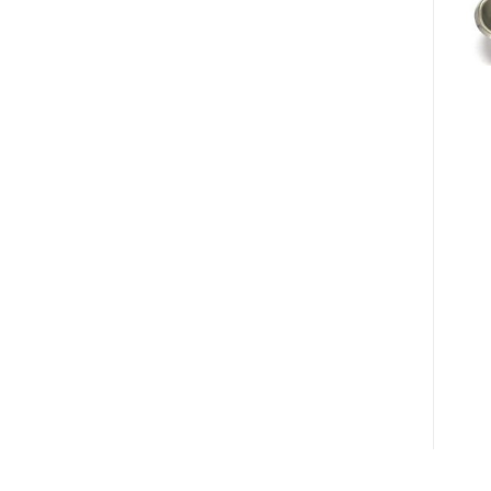
อุปกรณ์ทางการแพทย์
เครื่องดูดเสมหะ
TERUMO MEDISAFE
เครื่อง SUCTION
FIT SMILE (เครื่องวัด
ROSSMAX V5 CIRCLIFE
ระดับน้ำตาล) +แผ่นตรวจ
และเข็ม 30 ชุด
Original
Current
3,200.00
฿
2,200.00
฿
8,000.00
฿
price
price
was:
is:
หยิบใส่ตะกร้า
หยิบใส่ตะกร้า
3,200.00฿.
2,200.00฿.
เพิ่มในใบเสนอราคา
เพิ่มในใบเสนอราคา