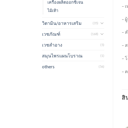
เครื่องผลิตออกซิเจน
– เ
ไม้เท้า
– ผ
วิตามิน/อาหารเสริม
(35)
– ส
เวชภัณฑ์
(168)
เวชสำอาง
– ส
(5)
สมุนไพรแผนโบราณ
(1)
– 
others
(56)
– 
สิ
-31%