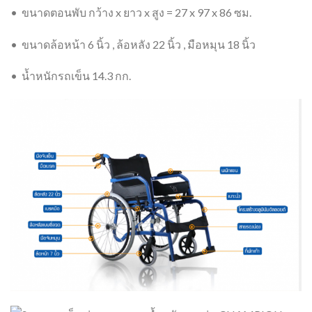
• ขนาดตอนพับ กว้าง x ยาว x สูง = 27 x 97 x 86 ซม.
• ขนาดล้อหน้า 6 นิ้ว , ล้อหลัง 22 นิ้ว , มือหมุน 18 นิ้ว
• น้ำหนักรถเข็น 14.3 กก.