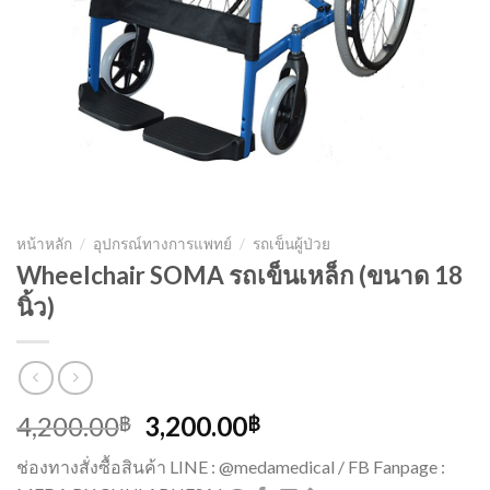
หน้าหลัก
/
อุปกรณ์ทางการแพทย์
/
รถเข็นผู้ป่วย
Wheelchair SOMA รถเข็นเหล็ก (ขนาด 18
นิ้ว)
Original
Current
4,200.00
3,200.00
฿
฿
price
price
ช่องทางสั่งซื้อสินค้า LINE : @medamedical / FB Fanpage :
was:
is: