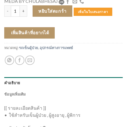
MEDA BY CHULABHESAJ
4,200.00฿.
3,200.00฿.
จำนวน Wheelchair SOMA รถเข็นเหล็ก (ขนาด 18 นิ้ว) ชิ้น
หยิบใส่ตะกร้า
เพิ่มในใบเสนอราคา
เพิ่มสินค้าที่อยากได้
หมวดหมู่:
รถเข็นผู้ป่วย
,
อุปกรณ์ทางการแพทย์
คำอธิบาย
ข้อมูลเพิ่มเติม
[[ รายละเอียดสินค้า ]]
• ใช้สำหรับเข็นผู้ป่วย , ผู้สูงอายุ , ผู้พิการ