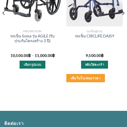
PROMOTION
รถเข็นผู้ป่วย
รถเข็น Soma รุ่น AGILE (รับ
รถเข็น CIRCLIFE DAISY
ประกันโครงสร้าง 3 ปี)
10,500.00
฿
–
11,000.00
฿
9,500.00
฿
เลือกรูปแบบ
หยิบใส่ตะกร้า
This
product
เพิ่มในใบเสนอราคา
has
multiple
variants.
The
options
may
be
ติดต่อเรา
chosen