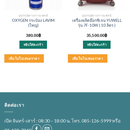
อุปกรณ์ทางการแพทย์
อุปกรณ์ทางการแพทย์
OXYGEN กระป๋อง LAVIM
เครื่องผลิตอ๊อกซิเจน YUWELL
(ใหญ่)
รุ่น 7F-10W ( 10 ลิตร )
nt
380.00
฿
35,500.00
฿
หยิบใส่ตะกร้า
หยิบใส่ตะกร้า
00฿.
เพิ่มในใบเสนอราคา
เพิ่มในใบเสนอราคา
ติดต่อเรา
เปิด จันทร์-เสาร์ : 08:30 – 18:00 น. โทร. 085-126-5999 หรือ