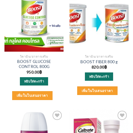
วิตามิน/อาหารเสริม
วิตามิน/อาหารเสริม
BOOST GLUCOSE
BOOST FIBER 800 g
CONTROL 800G
820.00
฿
950.00
฿
หยิบใส่ตะกร้า
หยิบใส่ตะกร้า
เพิ่มในใบเสนอราคา
เพิ่มในใบเสนอราคา