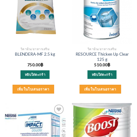
วิตามิน/อาหารเสริม
วิตามิน/อาหารเสริม
RESOURCE Thicken Up Clear
BLENDERA-MF 2.5 kg
125 g
750.00
฿
510.00
฿
หยิบใส่ตะกร้า
หยิบใส่ตะกร้า
เพิ่มในใบเสนอราคา
เพิ่มในใบเสนอราคา