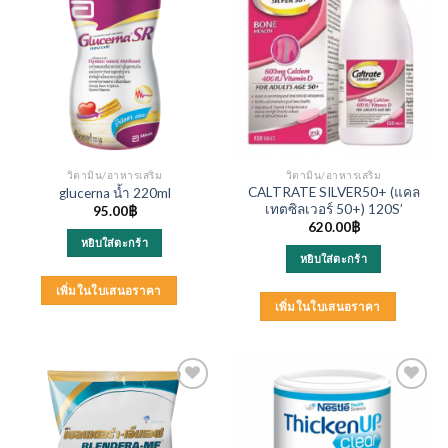
วิตามิน/อาหารเสริม
วิตามิน/อาหารเสริม
CALTRATE SILVER50+ (แคล
glucerna น้ำ 220ml
เทตซิลเวอร์ 50+) 120S’
95.00
฿
620.00
฿
หยิบใส่ตะกร้า
หยิบใส่ตะกร้า
เพิ่มในใบเสนอราคา
เพิ่มในใบเสนอราคา