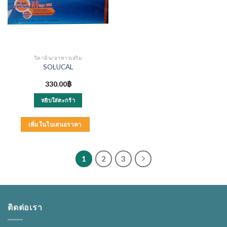
วิตามิน/อาหารเสริม
SOLUCAL
330.00
฿
หยิบใส่ตะกร้า
เพิ่มในใบเสนอราคา
1
2
3
ติดต่อเรา