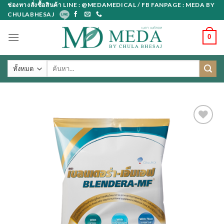
Skip
ช่องทางสั่งซื้อสินค้า LINE : @MEDAMEDICAL / FB FANPAGE : MEDA BY
CHULABHESAJ
to
content
0
ค้นหา: