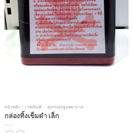
หน้าหลัก
/
เวชภัณฑ์
/
อุปกรณ์ปฐมพยาบาล
กล่องทิ้งเข็มดำ เล็ก