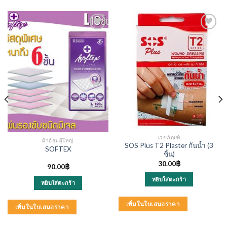
เวชภัณฑ์
ผ้าอ้อมผู้ใหญ่
SOS Plus T2 Plaster กันน้ำ (3
SOFTEX
ชิ้น)
30.00
฿
90.00
฿
หยิบใส่ตะกร้า
หยิบใส่ตะกร้า
เพิ่มในใบเสนอราคา
เพิ่มในใบเสนอราคา