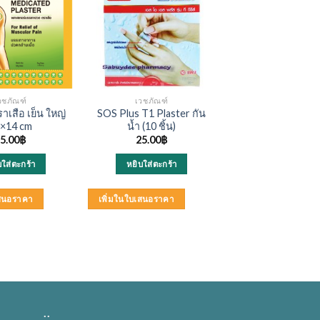
วชภัณฑ์
เวชภัณฑ์
าเสือ เย็น ใหญ่
SOS Plus T1 Plaster กัน
×14 cm
น้ำ (10 ชิ้น)
5.00
฿
25.00
฿
บใส่ตะกร้า
หยิบใส่ตะกร้า
เสนอราคา
เพิ่มในใบเสนอราคา
..