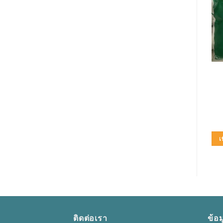
อุปกรณ์ปฐมพยาบาล
K-Y JELLY(ใหญ่) 82GM
เวชภัณฑ์
Plaster ตราเสือ ร้อน
230.00
฿
ใหญ่ 10×14 cm
65.00
฿
หยิบใส่ตะกร้า
หยิบใส่ตะกร้า
เพิ่มในใบเสนอราคา
เพิ่มในใบเสนอราคา
เ
ติดต่อเรา
ข้อม