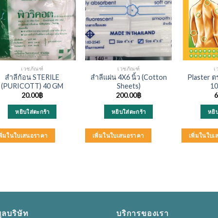
เวชภัณฑ์
เวชภัณฑ์
เ
สำลีก้อน STERILE
สำลีแผ่น 4X6 นิ้ว (Cotton
Plaster ตร
(PURICOTT) 40 GM
Sheets)
10
20.00
฿
200.00
฿
6
หยิบใส่ตะกร้า
หยิบใส่ตะกร้า
หยิ
พิ่มในใบเสนอราคา
เพิ่มในใบเสนอราคา
เพิ่มในใบ
ูลบริษัท
บริการของเรา