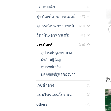
แม่และเด็ก
(3)
สุขภัณฑ์ทางการแพทย์
(50)
อุปกรณ์ทางการแพทย์
(214)
วิตามิน/อาหารเสริม
(35)
เวชภัณฑ์
(168)
อุปกรณ์ปฐมพยาบาล
ผ้าอ้อมผู้ใหญ่
อุปกรณ์เสริม
ผลิตภัณฑ์ดูแลช่องปาก
สิ
เวชสำอาง
(5)
สมุนไพรแผนโบราณ
(1)
others
(56)