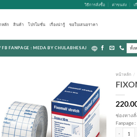
วิธีการสั่งซื้อ
ค่าขนส่ง
เก
าหลัก
สินค้า
โปรโมชั่น
เรื่องน่ารู้
ขอใบเสนอราคา
CAL / FB FANPAGE : MEDA BY CHULABHESAJ
หน้าหลัก
/
FIXO
220.0
ช่องทางสั
Fanpage
จำนวน FIX