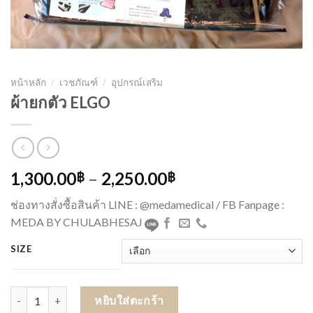
หน้าหลัก
/
เวชภัณฑ์
/
อุปกรณ์เสริม
ผ้ายกตัว ELGO
1,300.00
–
2,250.00
฿
฿
ช่องทางสั่งซื้อสินค้า LINE : @medamedical / FB Fanpage :
MEDA BY CHULABHESAJ
SIZE
จำนวน ผ้ายกตัว ELGO ชิ้น
หยิบใส่ตะกร้า