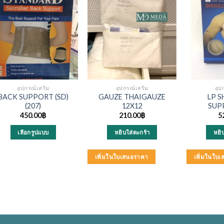
อุปกรณ์เสริม
อุปกรณ์เสริม
อุป
BACK SUPPORT (SD)
GAUZE THAIGAUZE
LP 
(207)
12X12
SUP
450.00
฿
210.00
฿
5
เลือกรูปแบบ
หยิบใส่ตะกร้า
หยิ
This
product
เพิ่มในใบเสนอราคา
เพิ่มในใบ
has
multiple
variants.
The
options