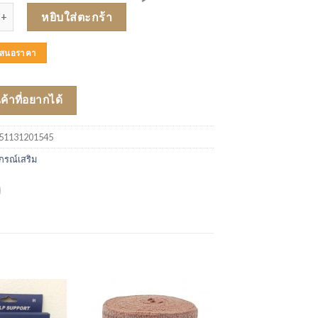
URO TENNIS ELBOW (ADJ) 45975 ชิ้น
หยิบใส่ตะกร้า
บเสนอราคา
นค้าที่อยากได้
51131201545
กรณ์เสริม