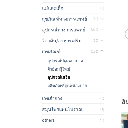
แม่และเด็ก
(3)
สุขภัณฑ์ทางการแพทย์
(50)
อุปกรณ์ทางการแพทย์
(214)
วิตามิน/อาหารเสริม
(35)
เวชภัณฑ์
(168)
อุปกรณ์ปฐมพยาบาล
ผ้าอ้อมผู้ใหญ่
อุปกรณ์เสริม
ผลิตภัณฑ์ดูแลช่องปาก
เวชสำอาง
(5)
สิ
สมุนไพรแผนโบราณ
(1)
others
(56)