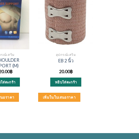
กรณ์เสริม
อุปกรณ์เสริม
SHOULDER
EB 2 นิ้ว
PORT (M)
20.00
฿
20.00
฿
บใส่ตะกร้า
หยิบใส่ตะกร้า
เสนอราคา
เพิ่มในใบเสนอราคา