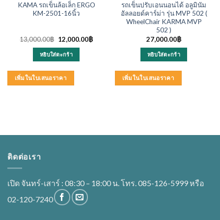
KAMA รถเข็นล้อเล็ก ERGO
รถเข็นปรับเอนนอนได้ อลูมินัม
KM-2501-16นิ้ว
อัลลอยด์คาร์ม่า รุ่น MVP 502 (
WheelChair KARMA MVP
502 )
Original
Current
13,000.00
฿
12,000.00
฿
27,000.00
฿
price
price
was:
is:
หยิบใส่ตะกร้า
หยิบใส่ตะกร้า
13,000.00฿.
12,000.00฿.
เพิ่มในใบเสนอราคา
เพิ่มในใบเสนอราคา
ติดต่อเรา
เปิด จันทร์-เสาร์ : 08:30 – 18:00 น. โทร. 085-126-5999 หรือ
02-120-7240