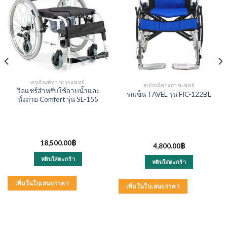
สุขภัณฑ์ทางการแพทย์
อุปกรณ์ทางการแพทย์
วีลแชร์สำหรับใช้อาบน้ำและ
รถเข็น TAVEL รุ่น FIC-122BL
นั่งถ่าย Comfort รุ่น SL-155
18,500.00
฿
ent
4,800.00
฿
หยิบใส่ตะกร้า
หยิบใส่ตะกร้า
00.00฿.
เพิ่มในใบเสนอราคา
เพิ่มในใบเสนอราคา