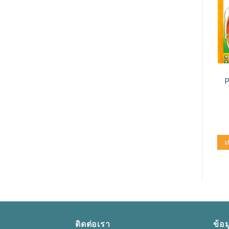
อุปกรณ์ปฐมพยาบาล
เวชภัณฑ์
CAVILON CREAM (ใหญ่)
P
ผ้าขวางเตียง HOSPRO
(92 GM)
600.00
฿
300.00
฿
หยิบใส่ตะกร้า
หยิบใส่ตะกร้า
เพิ่มในใบเสนอราคา
เพิ่มในใบเสนอราคา
เ
ติดต่อเรา
ข้อม