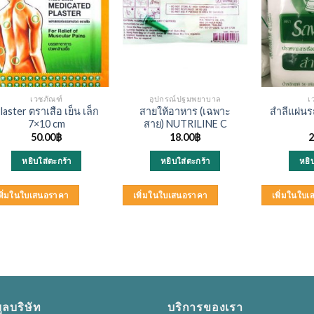
เวชภัณฑ์
อุปกรณ์ปฐมพยาบาล
เ
laster ตราเสือ เย็น เล็ก
สายให้อาหาร (เฉพาะ
สำลีแผ่นร
7×10 cm
สาย) NUTRILINE C
50.00
฿
18.00
฿
2
หยิบใส่ตะกร้า
หยิบใส่ตะกร้า
หยิ
พิ่มในใบเสนอราคา
เพิ่มในใบเสนอราคา
เพิ่มในใบ
ูลบริษัท
บริการของเรา