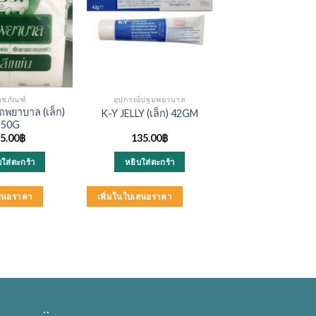
วชภัณฑ์
อุปกรณ์ปฐมพยาบาล
ถพยาบาล (เล็ก)
K-Y JELLY (เล็ก) 42GM
50G
5.00
฿
135.00
฿
บใส่ตะกร้า
หยิบใส่ตะกร้า
เสนอราคา
เพิ่มในใบเสนอราคา
..