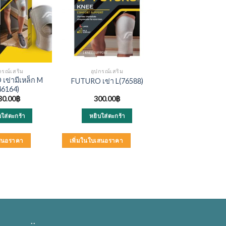
กรณ์เสริม
อุปกรณ์เสริม
เข่ามีเหล็ก M
FUTURO เข่า L(76588)
46164)
30.00
฿
300.00
฿
บใส่ตะกร้า
หยิบใส่ตะกร้า
เสนอราคา
เพิ่มในใบเสนอราคา
..