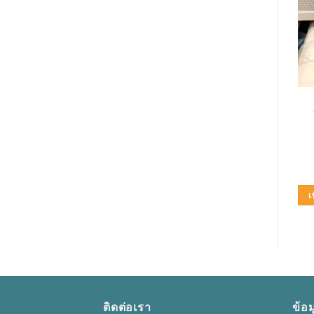
อุปกรณ์เสริม
อุปกรณ์เสริม
BACK SUPPORT (SD)
FUTURO เข่ามีเหล็ก L
(207)
(46165)
450.00
฿
630.00
฿
เลือกรูปแบบ
หยิบใส่ตะกร้า
This
product
เพิ่มในใบเสนอราคา
เ
has
multiple
variants.
The
options
may
ติดต่อเรา
ข้อม
be