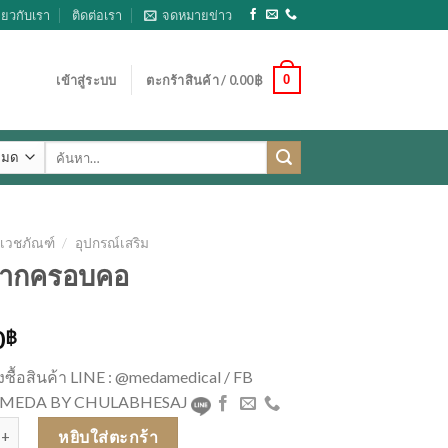
ี่ยวกับเรา
ติดต่อเรา
จดหมายข่าว
0
เข้าสู่ระบบ
ตะกร้าสินค้า /
0.00
฿
ค้นหา:
เวชภัณฑ์
/
อุปกรณ์เสริม
กากครอบคอ
0
฿
่งซื้อสินค้า LINE : @medamedical / FB
 : MEDA BY CHULABHESAJ
ากากครอบคอ ชิ้น
หยิบใส่ตะกร้า