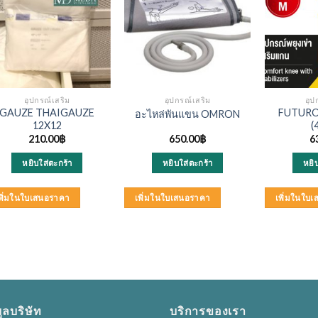
อุปกรณ์เสริม
อุปกรณ์เสริม
อุป
GAUZE THAIGAUZE
FUTURO 
อะไหล่พันแขน OMRON
12X12
(
210.00
฿
650.00
฿
6
หยิบใส่ตะกร้า
หยิบใส่ตะกร้า
หยิ
พิ่มในใบเสนอราคา
เพิ่มในใบเสนอราคา
เพิ่มในใบ
ูลบริษัท
บริการของเรา