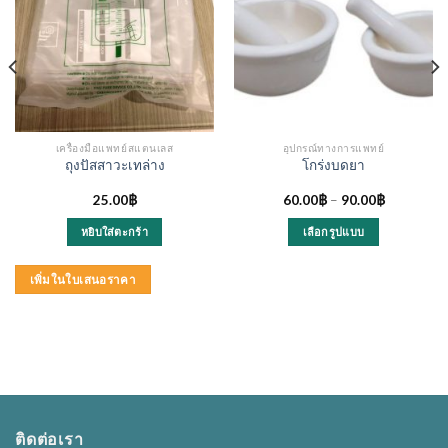
เครื่องมือแพทย์สแตนเลส
อุปกรณ์ทางการแพทย์
ถุงปัสสาวะเทล่าง
โกร่งบดยา
25.00
฿
60.00
฿
–
90.00
฿
หยิบใส่ตะกร้า
เลือกรูปแบบ
This
product
เพิ่มในใบเสนอราคา
has
multiple
variants.
The
options
may
be
ติดต่อเรา
chosen