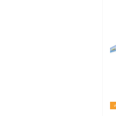
-20%
อุปกรณ์ทางการแพทย์
อุปกรณ์ทางการแพทย์
หูฟัง STETHOSCOPE
ACCUCHECK GUIDE
Riester
(เครื่อง) แถมแผ่นตรวจ 25
ชิ้น เข็ม 24 ชิ้น
Original
Current
2,100.00
฿
–
2,280.00
฿
3,000.00
฿
2,400.00
฿
price
price
was:
is:
เลือกรูปแบบ
หยิบใส่ตะกร้า
3,000.00฿.
2,400.00฿
This
product
เพิ่มในใบเสนอราคา
เ
has