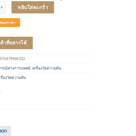
่องวัดความดันโลหิต OMRON รุ่น HEM-6232T ชิ้น
หยิบใส่ตะกร้า
บเสนอราคา
นค้าที่อยากได้
975479496332
ปกรณ์ทางการแพทย์
,
เครื่องวัดความดัน
ครื่องวัดความดัน