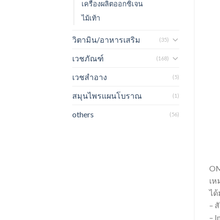
เครื่องผลิตออกซิเจน
ไม้เท้า
วิตามิน/อาหารเสริม
(35)
เวชภัณฑ์
(168)
เวชสำอาง
(5)
สมุนไพรแผนโบราณ
(1)
others
(56)
OM
เห
ได
– ส
– I