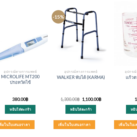
-15%
อุปกรณ์ทางการแพทย์
อุปกรณ์ทางการแพทย์
อุปกรณ
MICROLIFE MT200
WALKER พับได้ (KARMA)
แก้วต
ปรอทวัดไข้
Original
Current
380.00
฿
1,300.00
฿
1,100.00
฿
1
price
price
was:
is:
หยิบใส่ตะกร้า
หยิบใส่ตะกร้า
หยิ
.
1,300.00฿.
1,100.00฿.
พิ่มในใบเสนอราคา
เพิ่มในใบเสนอราคา
เพิ่มในใบ