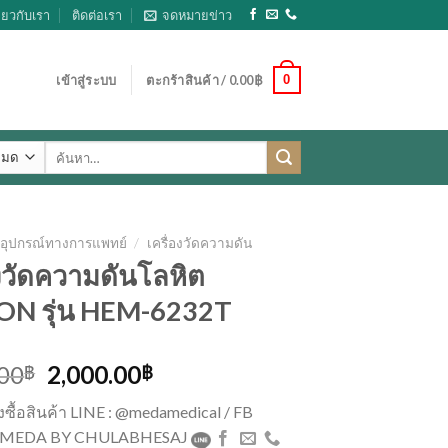
ี่ยวกับเรา
ติดต่อเรา
จดหมายข่าว
0
เข้าสู่ระบบ
ตะกร้าสินค้า /
0.00
฿
ค้นหา:
อุปกรณ์ทางการแพทย์
/
เครื่องวัดความดัน
องวัดความดันโลหิต
N รุ่น HEM-6232T
Original
Current
.00
2,000.00
฿
฿
price
price
่งซื้อสินค้า LINE : @medamedical / FB
was:
is:
 : MEDA BY CHULABHESAJ
2,600.00฿.
2,000.00฿.