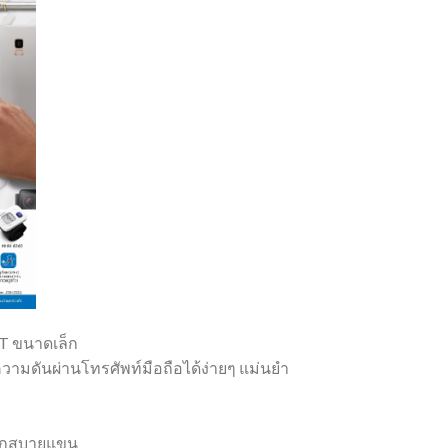
T ขนาดเล็ก
ามดันผ่านโทรศัพท์มือถือได้ง่ายๆ แม่นยำ
ู้สึกสบายแขน