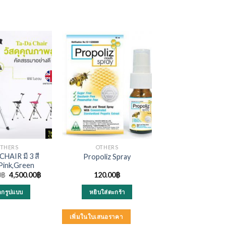
THERS
OTHERS
HAIR มี 3 สี
Propoliz Spray
,Pink,Green
Original
Current
0
฿
4,500.00
฿
120.00
฿
price
price
was:
is:
ือกรูปแบบ
หยิบใส่ตะกร้า
5,500.00฿.
4,500.00฿.
This
product
เพิ่มในใบเสนอราคา