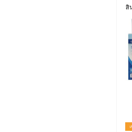
สิ
OTHERS
OTHERS
Actewound Silicone
SEKURE (M) กางเกง (18
Sheet (7×15 cm)
ชิ้น) PREMIUM
320.00
฿
430.00
฿
หยิบใส่ตะกร้า
หยิบใส่ตะกร้า
เพิ่มในใบเสนอราคา
เพิ่มในใบเสนอราคา
เ