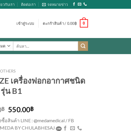
ี่ยวกับเรา
ติดต่อเรา
จดหมายข่าว
0
เข้าสู่ระบบ
ตะกร้าสินค้า /
0.00
฿
ค้นหา:
OTHERS
E เครื่องฟอกอากาศชนิด
รุ่น B1
Original
Current
0
550.00
฿
฿
price
price
่งซื้อสินค้า LINE : @medamedical / FB
was:
is:
 : MEDA BY CHULABHESAJ
650.00฿.
550.00฿.