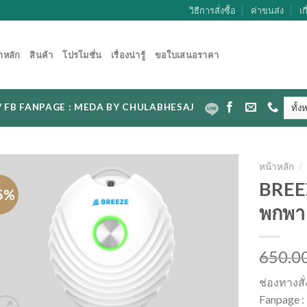
วิธีการสั่งซื้อ
ค่าขนส่ง
เก
าหลัก
สินค้า
โปรโมชั่น
เรื่องน่ารู้
ขอใบเสนอราคา
CAL / FB FANPAGE : MEDA BY CHULABHESAJ
หน้าหลัก
/
BREEZ
5%
พกพา 
650.0
ช่องทางสั
Fanpage