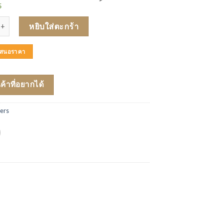
5
ZE เครื่องฟอกอากาศชนิดพกพา รุ่น B1 ชิ้น
หยิบใส่ตะกร้า
บเสนอราคา
นค้าที่อยากได้
hers